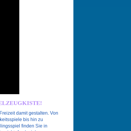
IELZEUGKISTE!
 Freizeit damit gestalten. Von
eitsspiele bis hin zu
lingsspiel finden Sie in