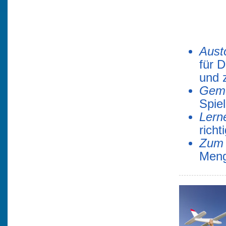
Aust
für 
und 
Geme
Spie
Lern
richt
Zum 
Meng