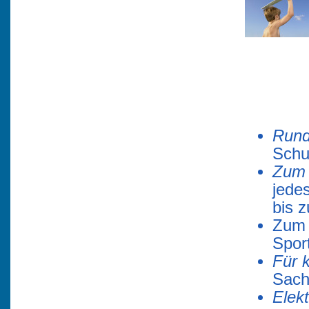
Rund
Schu
Zum 
jede
bis 
Zum 
Spor
Für k
Sach
Elek